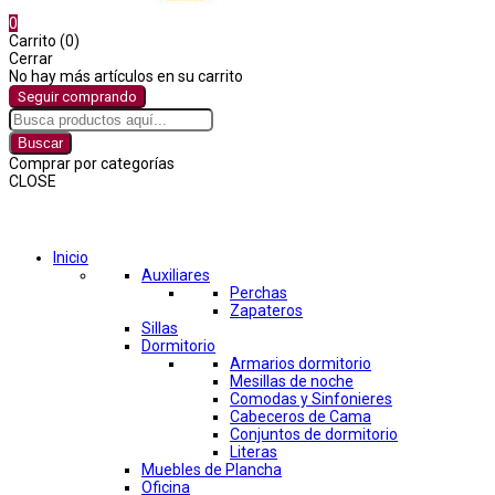
0
Carrito (0)
Cerrar
No hay más artículos en su carrito
Seguir comprando
Buscar
Comprar por categorías
CLOSE
Comprar por categorías
Inicio
Auxiliares
Perchas
Zapateros
Sillas
Dormitorio
Armarios dormitorio
Mesillas de noche
Comodas y Sinfonieres
Cabeceros de Cama
Conjuntos de dormitorio
Literas
Muebles de Plancha
Oficina