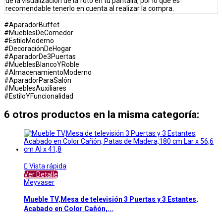
de la visualización de la foto en tu pantalla, por lo que es
recomendable tenerlo en cuenta al realizar la compra.
#AparadorBuffet
#MueblesDeComedor
#EstiloModerno
#DecoraciónDeHogar
#AparadorDe3Puertas
#MueblesBlancoYRoble
#AlmacenamientoModerno
#AparadorParaSalón
#MueblesAuxiliares
#EstiloYFuncionalidad
6 otros productos en la misma categoría:

Vista rápida
Ver Detalle
Meyvaser
Mueble TV,Mesa de televisión 3 Puertas y 3 Estantes,
Acabado en Color Cañón,...