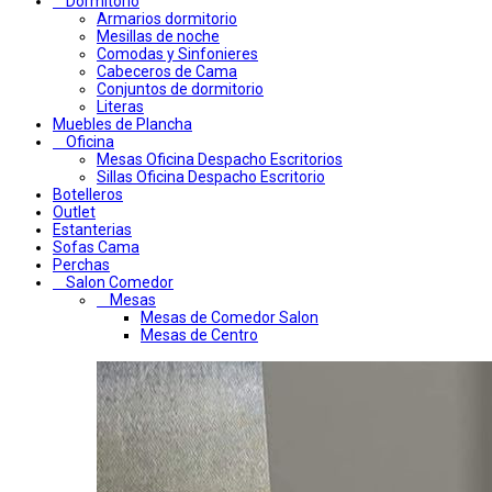
Dormitorio
Armarios dormitorio
Mesillas de noche
Comodas y Sinfonieres
Cabeceros de Cama
Conjuntos de dormitorio
Literas
Muebles de Plancha
Oficina
Mesas Oficina Despacho Escritorios
Sillas Oficina Despacho Escritorio
Botelleros
Outlet
Estanterias
Sofas Cama
Perchas
Salon Comedor
Mesas
Mesas de Comedor Salon
Mesas de Centro