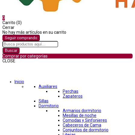
0
Carrito (0)
Cerrar
No hay más artículos en su carrito
Seguir comprando
Buscar
Comprar por categorías
CLOSE
Comprar por categorías
Inicio
Auxiliares
Perchas
Zapateros
Sillas
Dormitorio
Armarios dormitorio
Mesillas de noche
Comodas y Sinfonieres
Cabeceros de Cama
Conjuntos de dormitorio
Literas