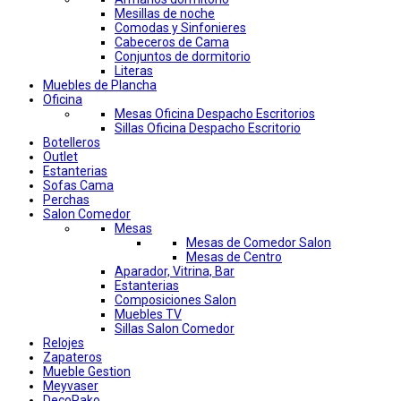
Mesillas de noche
Comodas y Sinfonieres
Cabeceros de Cama
Conjuntos de dormitorio
Literas
Muebles de Plancha
Oficina
Mesas Oficina Despacho Escritorios
Sillas Oficina Despacho Escritorio
Botelleros
Outlet
Estanterias
Sofas Cama
Perchas
Salon Comedor
Mesas
Mesas de Comedor Salon
Mesas de Centro
Aparador, Vitrina, Bar
Estanterias
Composiciones Salon
Muebles TV
Sillas Salon Comedor
Relojes
Zapateros
Mueble Gestion
Meyvaser
DecoPako