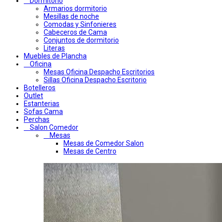
Dormitorio
Armarios dormitorio
Mesillas de noche
Comodas y Sinfonieres
Cabeceros de Cama
Conjuntos de dormitorio
Literas
Muebles de Plancha
Oficina
Mesas Oficina Despacho Escritorios
Sillas Oficina Despacho Escritorio
Botelleros
Outlet
Estanterias
Sofas Cama
Perchas
Salon Comedor
Mesas
Mesas de Comedor Salon
Mesas de Centro