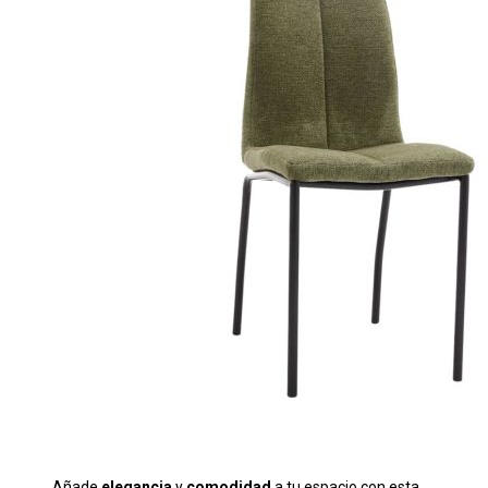
Añade
elegancia
y
comodidad
a tu espacio con esta