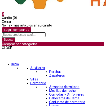
0
Carrito (0)
Cerrar
No hay más artículos en su carrito
Seguir comprando
Buscar
Comprar por categorías
CLOSE
Comprar por categorías
Inicio
Auxiliares
Perchas
Zapateros
Sillas
Dormitorio
Armarios dormitorio
Mesillas de noche
Comodas y Sinfonieres
Cabeceros de Cama
Conjuntos de dormitorio
Literas