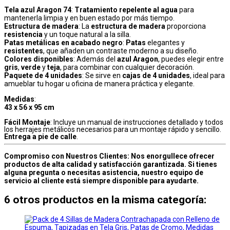
Tela azul Aragon 74
:
Tratamiento repelente al agua
para
mantenerla limpia y en buen estado por más tiempo.
Estructura de madera
: La
estructura de madera
proporciona
resistencia
y un toque natural a la silla.
Patas metálicas en acabado negro
:
Patas
elegantes y
resistentes
, que añaden un contraste moderno a su diseño.
Colores disponibles
: Además del
azul Aragon
, puedes elegir entre
gris
,
verde
y
teja
, para combinar con cualquier decoración.
Paquete de 4 unidades
: Se sirve en
cajas de 4 unidades
, ideal para
amueblar tu hogar u oficina de manera práctica y elegante.
Medidas
:
43 x 56 x 95 cm
Fácil Montaje
: Incluye un manual de instrucciones detallado y todos
los herrajes metálicos necesarios para un montaje rápido y sencillo.
Entrega a pie de calle
.
Compromiso con Nuestros Clientes: Nos enorgullece ofrecer
productos de alta calidad y satisfacción garantizada. Si tienes
alguna pregunta o necesitas asistencia, nuestro equipo de
servicio al cliente está siempre disponible para ayudarte.
6 otros productos en la misma categoría: