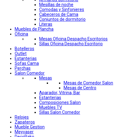
Mesillas de noche
Comodas y Sinfonieres
Cabeceros de Cama
Conjuntos de dormitorio
Literas
Muebles de Plancha
Oficina
Mesas Oficina Despacho Escritorios
Sillas Oficina Despacho Escritorio
Botelleros
Outlet
Estanterias
Sofas Cama
Perchas
Salon Comedor
Mesas
Mesas de Comedor Salon
Mesas de Centro
Aparador, Vitrina, Bar
Estanterias
Composiciones Salon
Muebles TV
Sillas Salon Comedor
Relojes
Zapateros
Mueble Gestion
Meyvaser
DecoPako