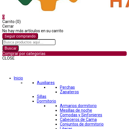
0
Carrito (0)
Cerrar
No hay más artículos en su carrito
Seguir comprando
Buscar
Comprar por categorías
CLOSE
Comprar por categorías
Inicio
Auxiliares
Perchas
Zapateros
Sillas
Dormitorio
Armarios dormitorio
Mesillas de noche
Comodas y Sinfonieres
Cabeceros de Cama
Conjuntos de dormitorio
Literas