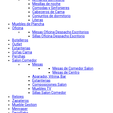
Mesillas de noche
Comodas y Sinfonieres
Cabeceros de Cama
Conjuntos de dormitorio
Literas
Muebles de Plancha
Oficina
Mesas Oficina Despacho Escritorios
Sillas Oficina Despacho Escritorio
Botelleros
Outlet
Estanterias
Sofas Cama
Perchas
Salon Comedor
Mesas
Mesas de Comedor Salon
Mesas de Centro
Aparador, Vitrina, Bar
Estanterias
Composiciones Salon
Muebles TV
Sillas Salon Comedor
Relojes
Zapateros
Mueble Gestion
Meyvaser
DecoPako