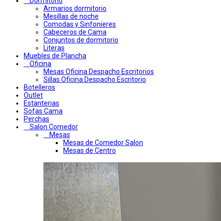
Dormitorio
Armarios dormitorio
Mesillas de noche
Comodas y Sinfonieres
Cabeceros de Cama
Conjuntos de dormitorio
Literas
Muebles de Plancha
Oficina
Mesas Oficina Despacho Escritorios
Sillas Oficina Despacho Escritorio
Botelleros
Outlet
Estanterias
Sofas Cama
Perchas
Salon Comedor
Mesas
Mesas de Comedor Salon
Mesas de Centro