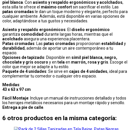
piel blanca
. Con
asiento y respaldo ergonómicos y acolchados
,
esta silla te ofrece el
máximo confort
sin sacrificar el estilo. Las
patas cromadas
le dan un toque moderno y elegante, perfecto para
cualquier ambiente. Además, está disponible en varias opciones de
color, adaptándose a tus gustos y necesidades.
Asiento y respaldo ergonómicos
: El
diseño ergonómico
garantiza
comodidad
durante largas horas, mientras que el
acolchado
asegura una experiencia placentera.
Patas cromadas
: Las
patas cromadas
proporcionan
estabilidad
y
durabilidad
, además de aportar un aire contemporáneo a tu
espacio.
Opciones de tapizado
: Disponible en
símil piel blanca, negro,
chocolate y gris oscuro
y en
tela
en
marrón, rosa y gris
. Escoge el
color que mejor se adapte a tu estilo.
Paquete de 4 unidades
: Se sirve en
cajas de 4 unidades
, ideal para
complementar tu comedor o cualquier otro espacio.
Medidas
:
43 x 63 x 97 cm
Fácil Montaje
: Incluye un manual de instrucciones detallado y todos
los herrajes metálicos necesarios para un montaje rápido y sencillo.
Entrega a pie de calle
.
6 otros productos en la misma categoría: