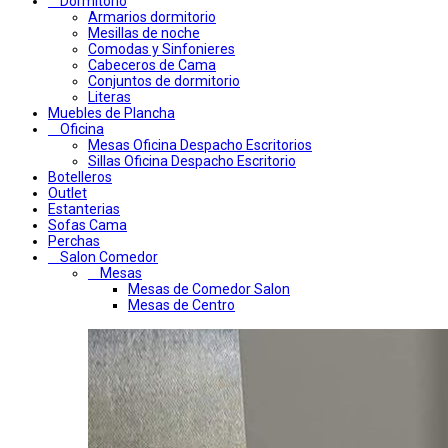
Dormitorio
Armarios dormitorio
Mesillas de noche
Comodas y Sinfonieres
Cabeceros de Cama
Conjuntos de dormitorio
Literas
Muebles de Plancha
Oficina
Mesas Oficina Despacho Escritorios
Sillas Oficina Despacho Escritorio
Botelleros
Outlet
Estanterias
Sofas Cama
Perchas
Salon Comedor
Mesas
Mesas de Comedor Salon
Mesas de Centro