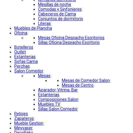
Mesillas de noche
Comodas y Sinfonieres
Cabeceros de Cama
Conjuntos de dormitorio
Literas
Muebles de Plancha
Oficina
Mesas Oficina Despacho Escritorios
Sillas Oficina Despacho Escritorio
Botelleros
Outlet
Estanterias
Sofas Cama
Perchas
Salon Comedor
Mesas
Mesas de Comedor Salon
Mesas de Centro
Aparador, Vitrina, Bar
Estanterias
Composiciones Salon
Muebles TV
Sillas Salon Comedor
Relojes
Zapateros
Mueble Gestion
Meyvaser
DecoPako