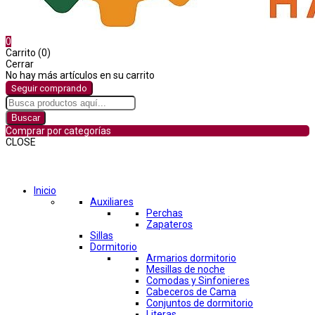
0
Carrito (0)
Cerrar
No hay más artículos en su carrito
Seguir comprando
Buscar
Comprar por categorías
CLOSE
Comprar por categorías
Inicio
Auxiliares
Perchas
Zapateros
Sillas
Dormitorio
Armarios dormitorio
Mesillas de noche
Comodas y Sinfonieres
Cabeceros de Cama
Conjuntos de dormitorio
Literas