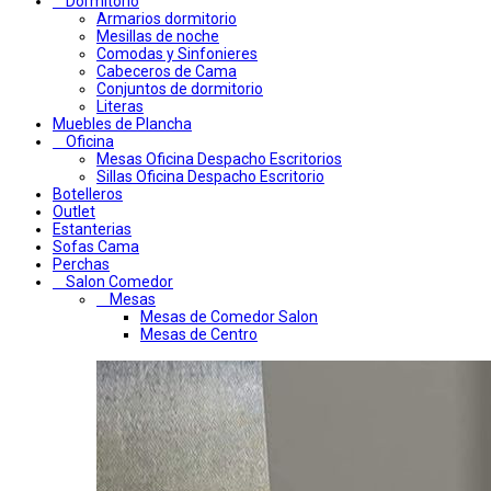
Dormitorio
Armarios dormitorio
Mesillas de noche
Comodas y Sinfonieres
Cabeceros de Cama
Conjuntos de dormitorio
Literas
Muebles de Plancha
Oficina
Mesas Oficina Despacho Escritorios
Sillas Oficina Despacho Escritorio
Botelleros
Outlet
Estanterias
Sofas Cama
Perchas
Salon Comedor
Mesas
Mesas de Comedor Salon
Mesas de Centro