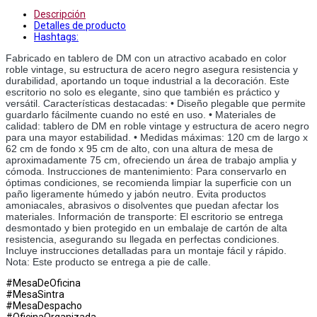
Descripción
Detalles de producto
Hashtags:
Fabricado en tablero de DM con un atractivo acabado en color 
roble vintage, su estructura de acero negro asegura resistencia y 
durabilidad, aportando un toque industrial a la decoración. Este 
escritorio no solo es elegante, sino que también es práctico y 
versátil. Características destacadas: • Diseño plegable que permite 
guardarlo fácilmente cuando no esté en uso. • Materiales de 
calidad: tablero de DM en roble vintage y estructura de acero negro 
para una mayor estabilidad. • Medidas máximas: 120 cm de largo x 
62 cm de fondo x 95 cm de alto, con una altura de mesa de 
aproximadamente 75 cm, ofreciendo un área de trabajo amplia y 
cómoda. Instrucciones de mantenimiento: Para conservarlo en 
óptimas condiciones, se recomienda limpiar la superficie con un 
paño ligeramente húmedo y jabón neutro. Evita productos 
amoniacales, abrasivos o disolventes que puedan afectar los 
materiales. Información de transporte: El escritorio se entrega 
desmontado y bien protegido en un embalaje de cartón de alta 
resistencia, asegurando su llegada en perfectas condiciones. 
Incluye instrucciones detalladas para un montaje fácil y rápido. 
Nota: Este producto se entrega a pie de calle.
#MesaDeOficina
#MesaSintra
#MesaDespacho
#OficinaOrganizada