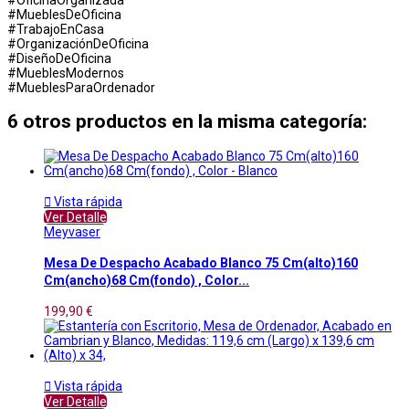
#MueblesDeOficina
#TrabajoEnCasa
#OrganizaciónDeOficina
#DiseñoDeOficina
#MueblesModernos
#MueblesParaOrdenador
6 otros productos en la misma categoría:

Vista rápida
Ver Detalle
Meyvaser
Mesa De Despacho Acabado Blanco 75 Cm(alto)160
Cm(ancho)68 Cm(fondo) , Color...
199,90 €

Vista rápida
Ver Detalle