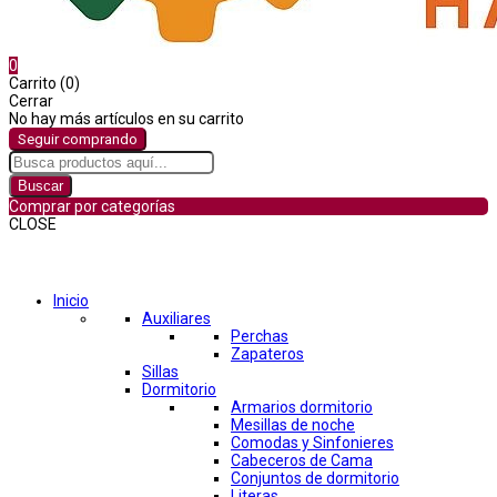
0
Carrito (0)
Cerrar
No hay más artículos en su carrito
Seguir comprando
Buscar
Comprar por categorías
CLOSE
Comprar por categorías
Inicio
Auxiliares
Perchas
Zapateros
Sillas
Dormitorio
Armarios dormitorio
Mesillas de noche
Comodas y Sinfonieres
Cabeceros de Cama
Conjuntos de dormitorio
Literas