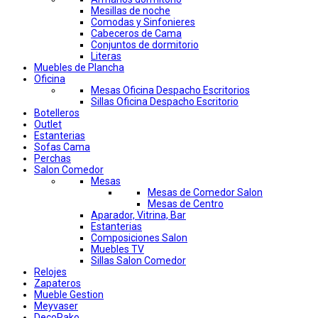
Mesillas de noche
Comodas y Sinfonieres
Cabeceros de Cama
Conjuntos de dormitorio
Literas
Muebles de Plancha
Oficina
Mesas Oficina Despacho Escritorios
Sillas Oficina Despacho Escritorio
Botelleros
Outlet
Estanterias
Sofas Cama
Perchas
Salon Comedor
Mesas
Mesas de Comedor Salon
Mesas de Centro
Aparador, Vitrina, Bar
Estanterias
Composiciones Salon
Muebles TV
Sillas Salon Comedor
Relojes
Zapateros
Mueble Gestion
Meyvaser
DecoPako