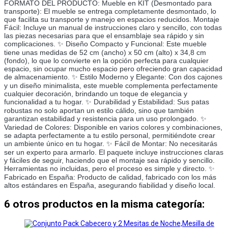
FORMATO DEL PRODUCTO: Mueble en KIT (Desmontado para
transporte): El mueble se entrega completamente desmontado, lo
que facilita su transporte y manejo en espacios reducidos. Montaje
Fácil: Incluye un manual de instrucciones claro y sencillo, con todas
las piezas necesarias para que el ensamblaje sea rápido y sin
complicaciones. ✨ Diseño Compacto y Funcional: Este mueble
tiene unas medidas de 52 cm (ancho) x 50 cm (alto) x 34,8 cm
(fondo), lo que lo convierte en la opción perfecta para cualquier
espacio, sin ocupar mucho espacio pero ofreciendo gran capacidad
de almacenamiento. ✨ Estilo Moderno y Elegante: Con dos cajones
y un diseño minimalista, este mueble complementa perfectamente
cualquier decoración, brindando un toque de elegancia y
funcionalidad a tu hogar. ✨ Durabilidad y Estabilidad: Sus patas
robustas no solo aportan un estilo cálido, sino que también
garantizan estabilidad y resistencia para un uso prolongado. ✨
Variedad de Colores: Disponible en varios colores y combinaciones,
se adapta perfectamente a tu estilo personal, permitiéndote crear
un ambiente único en tu hogar. ✨ Fácil de Montar: No necesitarás
ser un experto para armarlo. El paquete incluye instrucciones claras
y fáciles de seguir, haciendo que el montaje sea rápido y sencillo.
Herramientas no incluidas, pero el proceso es simple y directo. ✨
Fabricado en España: Producto de calidad, fabricado con los más
altos estándares en España, asegurando fiabilidad y diseño local.
6 otros productos en la misma categoría: