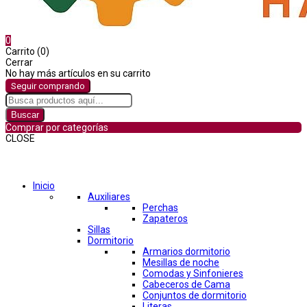
0
Carrito (0)
Cerrar
No hay más artículos en su carrito
Seguir comprando
Buscar
Comprar por categorías
CLOSE
Comprar por categorías
Inicio
Auxiliares
Perchas
Zapateros
Sillas
Dormitorio
Armarios dormitorio
Mesillas de noche
Comodas y Sinfonieres
Cabeceros de Cama
Conjuntos de dormitorio
Literas