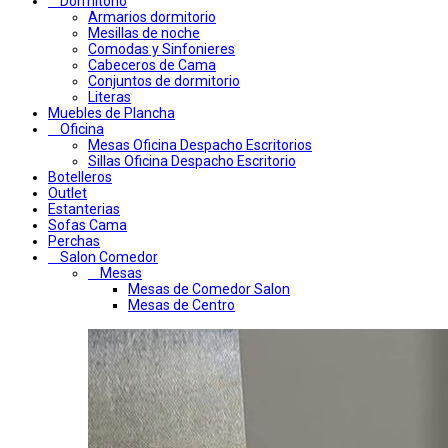
Dormitorio
Armarios dormitorio
Mesillas de noche
Comodas y Sinfonieres
Cabeceros de Cama
Conjuntos de dormitorio
Literas
Muebles de Plancha
Oficina
Mesas Oficina Despacho Escritorios
Sillas Oficina Despacho Escritorio
Botelleros
Outlet
Estanterias
Sofas Cama
Perchas
Salon Comedor
Mesas
Mesas de Comedor Salon
Mesas de Centro