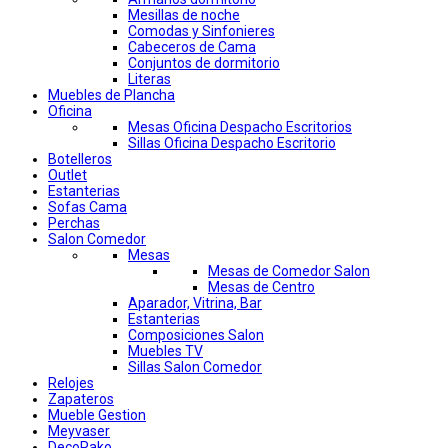
Mesillas de noche
Comodas y Sinfonieres
Cabeceros de Cama
Conjuntos de dormitorio
Literas
Muebles de Plancha
Oficina
Mesas Oficina Despacho Escritorios
Sillas Oficina Despacho Escritorio
Botelleros
Outlet
Estanterias
Sofas Cama
Perchas
Salon Comedor
Mesas
Mesas de Comedor Salon
Mesas de Centro
Aparador, Vitrina, Bar
Estanterias
Composiciones Salon
Muebles TV
Sillas Salon Comedor
Relojes
Zapateros
Mueble Gestion
Meyvaser
DecoPako